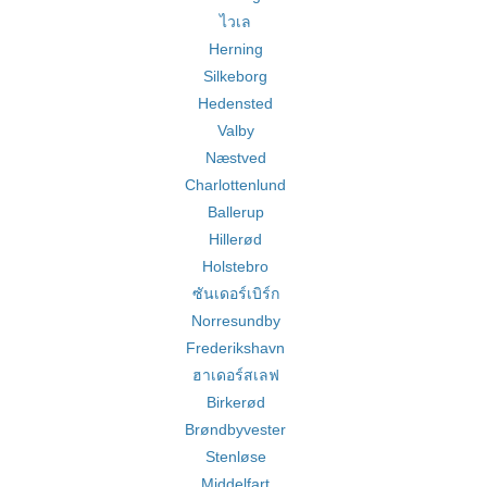
ไวเล
Herning
Silkeborg
Hedensted
Valby
Næstved
Charlottenlund
Ballerup
Hillerød
Holstebro
ซันเดอร์เบิร์ก
Norresundby
Frederikshavn
ฮาเดอร์สเลฟ
Birkerød
Brøndbyvester
Stenløse
Middelfart