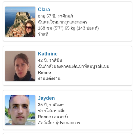
Clara
อายุ 57 ปี, ราศีกุมภ์
ฉันสนใจหมากรุกและละคร
168 ซม (5'7") 65 kg (143 ปอนด์)
รักแท้
Kathrine
42 ปี, ราศีมีน
ฉันกำลังมองหาคนเดินป่าที่สมบูรณ์แบบ
Rønne
งานแต่งงาน
Jayden
35 ปี, ราศีเมษ
ชายโสดหาเมีย
Rønne เดนมาร์ก
สัตว์เลี้ยง ผู้ประกอบการ