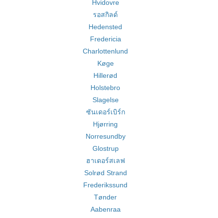
Hvidovre
รอสกิลด์
Hedensted
Fredericia
Charlottenlund
Køge
Hillerød
Holstebro
Slagelse
ซันเดอร์เบิร์ก
Hjørring
Norresundby
Glostrup
ฮาเดอร์สเลฟ
Solrød Strand
Frederikssund
Tønder
Aabenraa