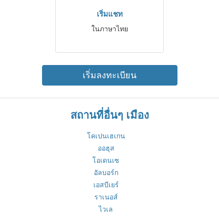
เริ่มแชท
ในภาษาไทย
เริ่มลงทะเบียน
สถานที่อื่นๆ เมือง
โคเปนเฮเกน
ออฮุส
โอเดนเซ
อัลบอร์ก
เอสบีเยร์
ราเนอส์
ไวเล